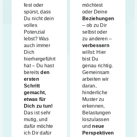
fest oder
möchtest
spürst, dass
oder Deine
Du nicht dein
Beziehungen
volles
– ob zu Dir
Potenzial
selbst oder
lebst? Was
zu anderen –
auch immer
verbessern
Dich
willst: Hier
hierhergeführt
bist Du
hat – Du hast
genau richtig.
bereits
den
Gemeinsam
ersten
arbeiten wir
Schritt
daran,
gemacht,
hinderliche
etwas für
Muster zu
Dich zu tun!
erkennen,
Das ist sehr
Belastungen
mutig, und
loszulassen
dafür möchte
und
neue
ich Dir dafür
Perspektiven