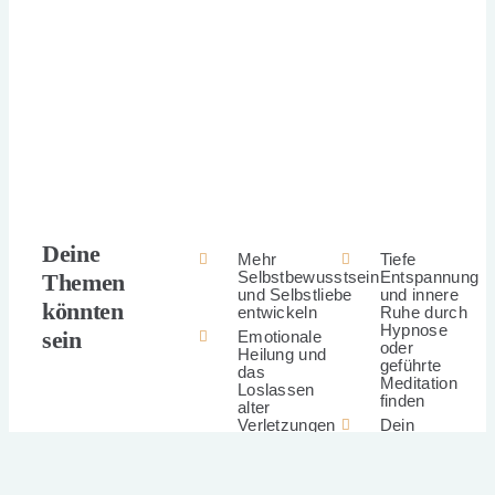
Deine
Mehr
Tiefe
Selbstbewusstsein
Entspannung
Themen
und Selbstliebe
und innere
könnten
entwickeln
Ruhe durch
Hypnose
sein
Emotionale
oder
Heilung und
geführte
das
Meditation
Loslassen
finden
alter
Verletzungen
Dein
Leben in
Beziehungen
Einklang
klären und
mit deinen